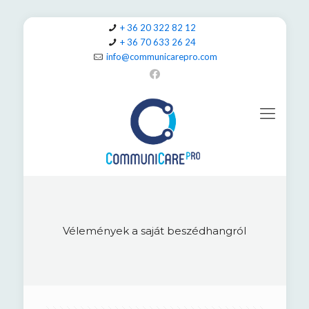
+ 36 20 322 82 12
+ 36 70 633 26 24
info@communicarepro.com
Vélemények a saját beszédhangról