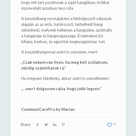
hogy mit tart pozitívnak a saját hangjában, kritikai
észrevételt azonban tesz róla.
A beszédhang normájaként a feldolgozott válaszok
alapján az az erős, határozott, terhelhető hang
tekinthető, melynek kellemes a hangszíne, optimális
a hangereje és hangmagassága. Érzelmeket (is)
kifejez, kedves, és egyúttal megnyugtatóan hat.
A beszédhangomat azért is szeretem, mert:
„Csak nekem van ilyen, ha meg kell szólalnom,
mindig számíthatok rá.”
Ha mégsem tökéletes, akkor azért is szerethetem:
„…mert dolgozom rajta, hogy jobb legyen.”
CommuniCarePro by Marian
Share
9