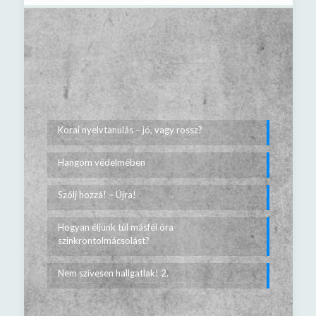
Korai nyelvtanulás – jó, vagy rossz?
Hangom védelmében
Szólj hozzá! – Újra!
Hogyan éljünk túl másfél óra
szinkrontolmácsolást?
Nem szívesen hallgatlak! 2.