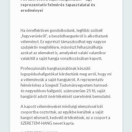
reprezentatív felmérés tapasztalatai és
eredményei
Ha önreflektíven gondolkodunk, legfőbb szóbeli
„fegyverünkről”, a beszédhangunkról is alkothatunk
véleményt. Ez egyrészt támaszkodhat egy nagyon
szubjektív megítélésre, másrészt felhasználhatja
azokat az elemeket is, amelyeket valaki valamikor
valakitől a saját hangja vonatkozásában kapott.
Professzionális hanghasználónak készülő
logopédushallgatókat kérdeztünk meg arról, hogy mi
a véleményük a saját hangjukról. A reprezentatív
felméréshez a Szegedi Tudományegyetem harmad-
és negyedéves hallgatói, számszerűen 25 fő, saját
hangjáról adott önértékelését szeretnénk bemutatni.
A kapott véleményeket minőségi elemzéssel két
csoportba osztottuk, az egyikbe kerültek a saját
hangot elismerő, kedvelő értékelések, ez a csoport a
SZERETEM-HANG nevet kapta.