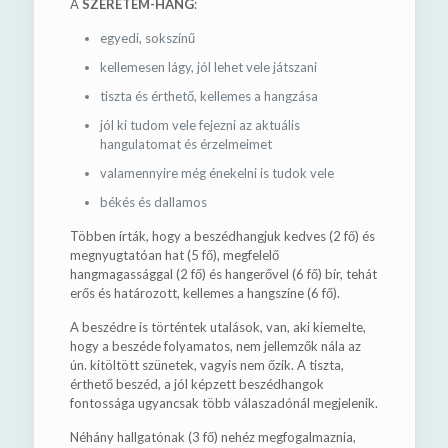
A
SZERETEM-HANG
:
egyedi, sokszínű
kellemesen lágy, jól lehet vele játszani
tiszta és érthető, kellemes a hangzása
jól ki tudom vele fejezni az aktuális
hangulatomat és érzelmeimet
valamennyire még énekelni is tudok vele
békés és dallamos
Többen írták, hogy a beszédhangjuk kedves (2 fő) és
megnyugtatóan hat (5 fő), megfelelő
hangmagassággal (2 fő) és hangerővel (6 fő) bír, tehát
erős és határozott, kellemes a hangszíne (6 fő).
A beszédre is történtek utalások, van, aki kiemelte,
hogy a beszéde folyamatos, nem jellemzők nála az
ún. kitöltött szünetek, vagyis nem őzik. A tiszta,
érthető beszéd, a jól képzett beszédhangok
fontossága ugyancsak több válaszadónál megjelenik.
Néhány hallgatónak (3 fő) nehéz megfogalmaznia,