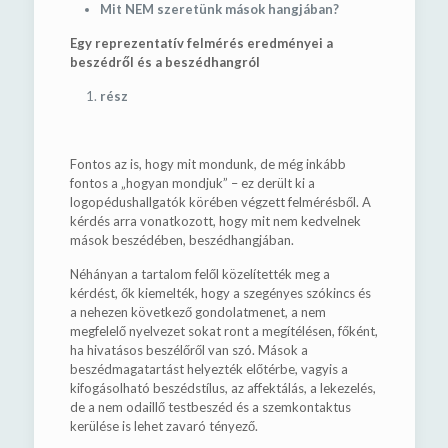
Mit NEM szeretünk mások hangjában?
Egy reprezentatív felmérés eredményei a
beszédről és a beszédhangról
rész
Fontos az is, hogy mit mondunk, de még inkább
fontos a „hogyan mondjuk” – ez derült ki a
logopédushallgatók körében végzett felmérésből. A
kérdés arra vonatkozott, hogy mit nem kedvelnek
mások beszédében, beszédhangjában.
Néhányan a tartalom felől közelítették meg a
kérdést, ők kiemelték, hogy a szegényes szókincs és
a nehezen következő gondolatmenet, a nem
megfelelő nyelvezet sokat ront a megítélésen, főként,
ha hivatásos beszélőről van szó. Mások a
beszédmagatartást helyezték előtérbe, vagyis a
kifogásolható beszédstílus, az affektálás, a lekezelés,
de a nem odaillő testbeszéd és a szemkontaktus
kerülése is lehet zavaró tényező.