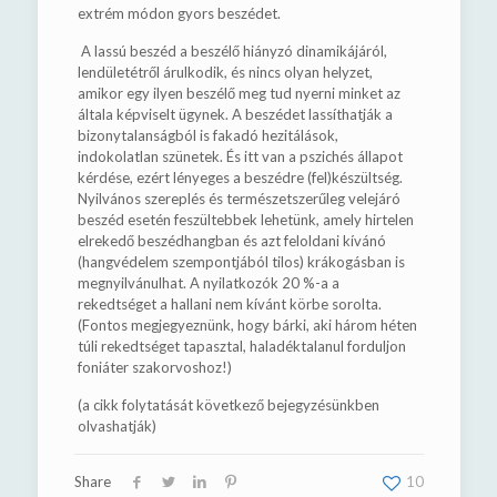
extrém módon gyors beszédet.
A lassú beszéd a beszélő hiányzó dinamikájáról,
lendületétről árulkodik, és nincs olyan helyzet,
amikor egy ilyen beszélő meg tud nyerni minket az
általa képviselt ügynek. A beszédet lassíthatják a
bizonytalanságból is fakadó hezitálások,
indokolatlan szünetek. És itt van a pszichés állapot
kérdése, ezért lényeges a beszédre (fel)készültség.
Nyilvános szereplés és természetszerűleg velejáró
beszéd esetén feszültebbek lehetünk, amely hirtelen
elrekedő beszédhangban és azt feloldani kívánó
(hangvédelem szempontjából tilos) krákogásban is
megnyilvánulhat. A nyilatkozók 20 %-a a
rekedtséget a hallani nem kívánt körbe sorolta.
(Fontos megjegyeznünk, hogy bárki, aki három héten
túli rekedtséget tapasztal, haladéktalanul forduljon
foniáter szakorvoshoz!)
(a cikk folytatását következő bejegyzésünkben
olvashatják)
Share
10