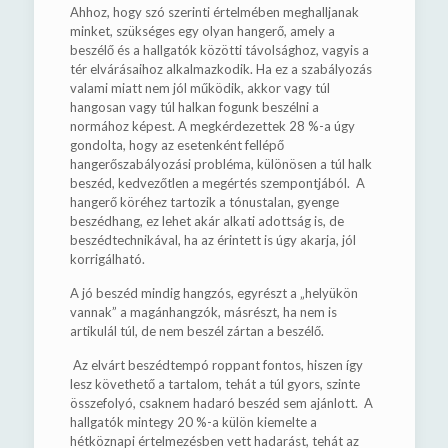
Ahhoz, hogy szó szerinti értelmében meghalljanak
minket, szükséges egy olyan hangerő, amely a
beszélő és a hallgatók közötti távolsághoz, vagyis a
tér elvárásaihoz alkalmazkodik. Ha ez a szabályozás
valami miatt nem jól működik, akkor vagy túl
hangosan vagy túl halkan fogunk beszélni a
normához képest. A megkérdezettek 28 %-a úgy
gondolta, hogy az esetenként fellépő
hangerőszabályozási probléma, különösen a túl halk
beszéd, kedvezőtlen a megértés szempontjából. A
hangerő köréhez tartozik a tónustalan, gyenge
beszédhang, ez lehet akár alkati adottság is, de
beszédtechnikával, ha az érintett is úgy akarja, jól
korrigálható.
A jó beszéd mindig hangzós, egyrészt a „helyükön
vannak” a magánhangzók, másrészt, ha nem is
artikulál túl, de nem beszél zártan a beszélő.
Az elvárt beszédtempó roppant fontos, hiszen így
lesz követhető a tartalom, tehát a túl gyors, szinte
összefolyó, csaknem hadaró beszéd sem ajánlott. A
hallgatók mintegy 20 %-a külön kiemelte a
hétköznapi értelmezésben vett hadarást, tehát az